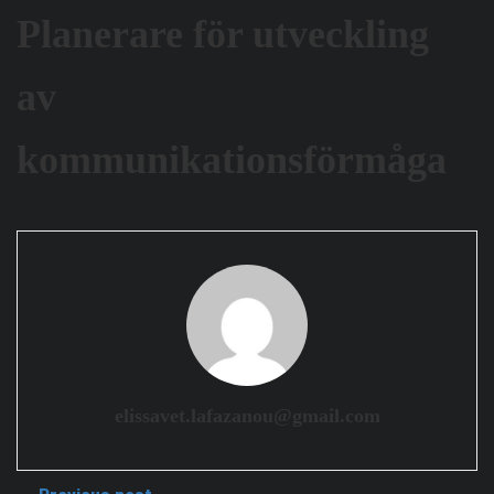
Planerare för utveckling
av
kommunikationsförmåga
elissavet.lafazanou@gmail.com