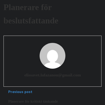
Planerare för
beslutsfattande
elissavet.lafazanou@gmail.com
Previous post
Planerare för kritiskt tänkande