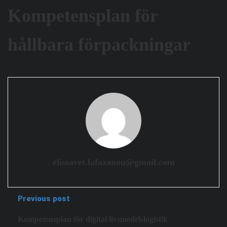
Kompetensplan för
hållbara förpackningar
elissavet.lafazanou@gmail.com
Previous post
Kompetensplan för digital livsmedelslogistik