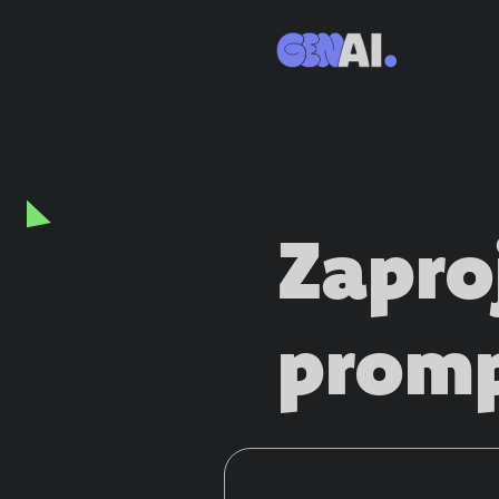
Zapro
promp