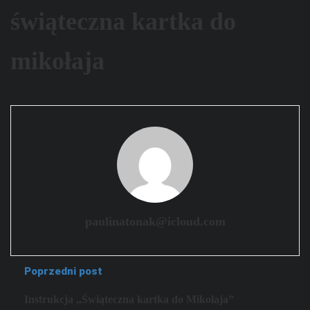
świąteczna kartka do
mikołaja
paulinatonak@icloud.com
Poprzedni post
Instrukcja „Świąteczna kartka do Mikołaja”