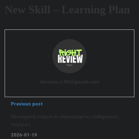
New Skill – Learning Plan
dionisia.t.00@gmail.com
Previous post
Μετατροπή στόχων σε συγκεκριμένες καθημερινές
ενέργειες
2026-01-19