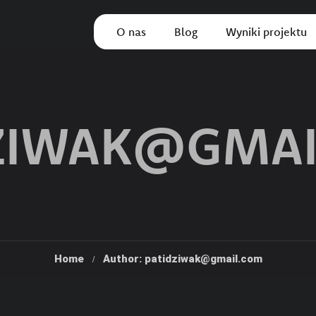
O nas
Blog
Wyniki projektu
ZIWAK@GMA
Home
Author: patidziwak@gmail.com