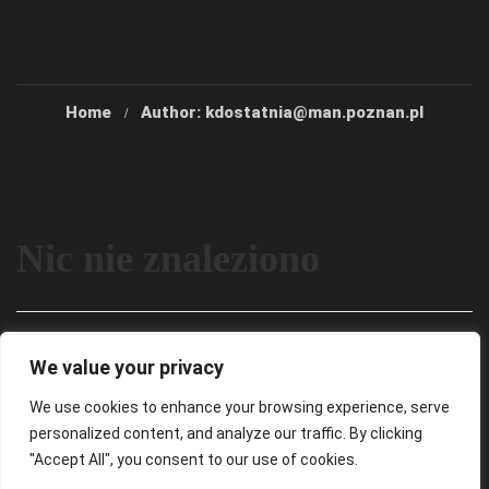
Home
Author: kdostatnia@man.poznan.pl
Nic nie znaleziono
Wygląda na to, że nie możemy znaleźć tego, czego
We value your privacy
szukasz. Być może wyszukiwanie może pomóc.
We use cookies to enhance your browsing experience, serve
personalized content, and analyze our traffic. By clicking
"Accept All", you consent to our use of cookies.