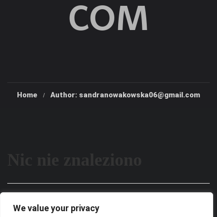
COM
Home
Author: sandranowakowska06@gmail.com
Nic nie znaleziono
Wygląda na to, że nie możemy znaleźć tego, czego
We value your privacy
szukasz. Być może wyszukiwanie może pomóc.