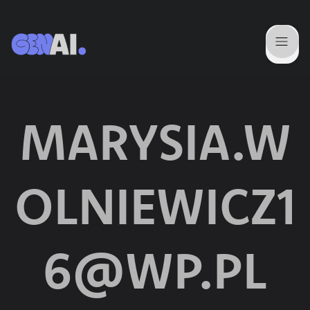
Wyniki pro
MARYSIA.W
OLNIEWICZ1
6@WP.PL