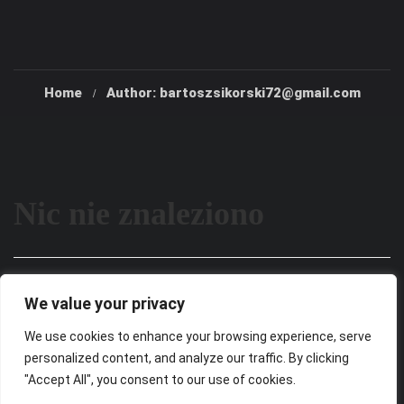
Home
Author: bartoszsikorski72@gmail.com
Nic nie znaleziono
Wygląda na to, że nie możemy znaleźć tego, czego
We value your privacy
szukasz. Być może wyszukiwanie może pomóc.
We use cookies to enhance your browsing experience, serve
personalized content, and analyze our traffic. By clicking
"Accept All", you consent to our use of cookies.