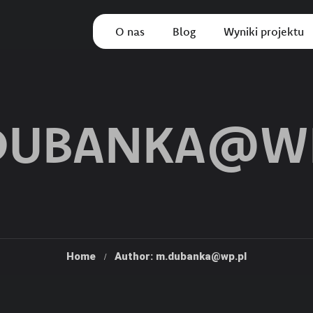
O nas
Blog
Wyniki projektu
DUBANKA@WP
Home
Author: m.dubanka@wp.pl