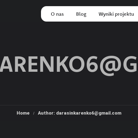
O nas
Blog
Wyniki projektu
KARENKO6@G
Home
Author: darasinkarenko6@gmail.com