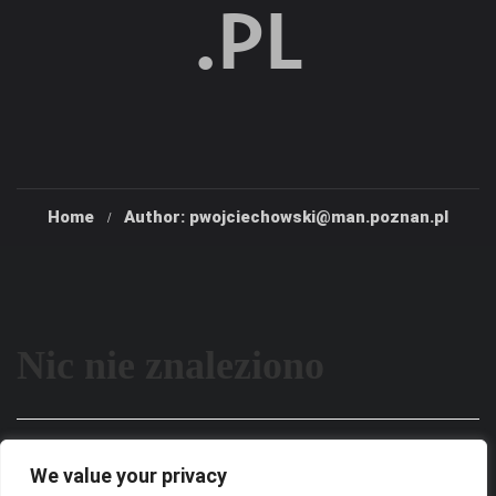
.PL
Home
Author: pwojciechowski@man.poznan.pl
Nic nie znaleziono
Wygląda na to, że nie możemy znaleźć tego, czego
We value your privacy
szukasz. Być może wyszukiwanie może pomóc.