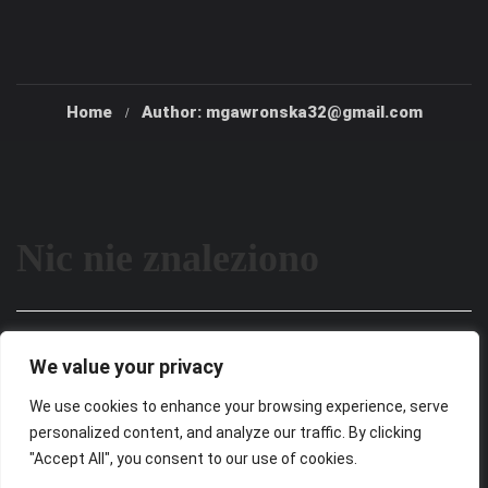
Home
Author: mgawronska32@gmail.com
Nic nie znaleziono
Wygląda na to, że nie możemy znaleźć tego, czego
We value your privacy
szukasz. Być może wyszukiwanie może pomóc.
We use cookies to enhance your browsing experience, serve
personalized content, and analyze our traffic. By clicking
"Accept All", you consent to our use of cookies.