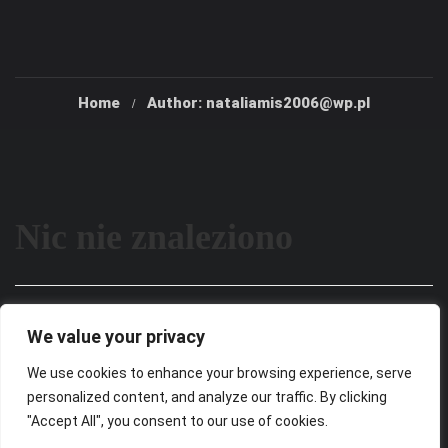
Home
Author: nataliamis2006@wp.pl
Nic nie znaleziono
Wygląda na to, że nie możemy znaleźć tego, czego
We value your privacy
szukasz. Być może wyszukiwanie może pomóc.
We use cookies to enhance your browsing experience, serve
personalized content, and analyze our traffic. By clicking
"Accept All", you consent to our use of cookies.