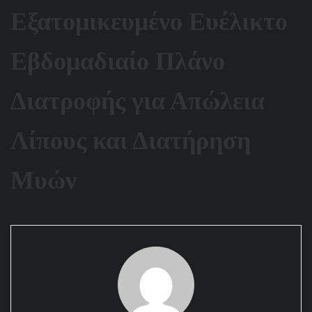
Εξατομικευμένο Ευέλικτο
Εβδομαδιαίο Πλάνο
Διατροφής για Απώλεια
Λίπους και Διατήρηση
Μυών