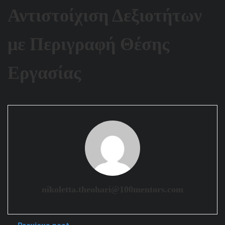
Αντιστοίχιση Δεξιοτήτων
με Περιγραφή Θέσης
Εργασίας
nikoletta.theohari@100mentors.com